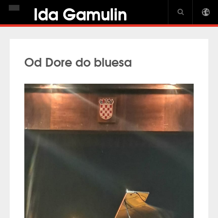
Ida Gamulin
NASLOVNICA
BIOGRAFIJA
Od Dore do bluesa
NOVOSTI
DISKOGRAFIJA
GALERIJA
USA CROWN
PIANO JOURNAL INTERVIEW