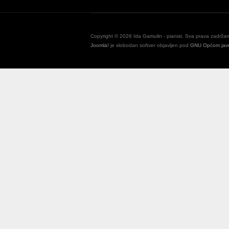
Copyright © 2026 Ida Gamulin - pianist. Sva prava zadrž
Joomla!
je slobodan softver objavljen pod
GNU Općom javn