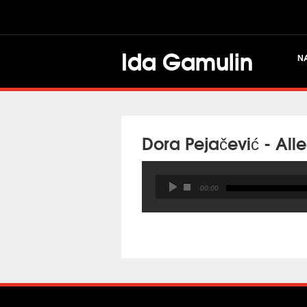
Ida Gamulin
N
Dora Pejačević - Al
00:00